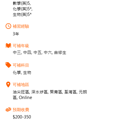
數學(英)5,
化學(英)5*,
生物(英)5*
補習經驗
3年
可補年級
中三, 中四, 中五, 中六, 自修生
可補科目
化學, 生物
可補地區
油尖旺區, 深水埗區, 葵青區, 荃灣區, 元朗
區, Online
預期收費
$200-350