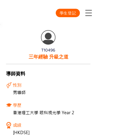
學生登記
T10496
三年經驗 升級之道
導師資料
性別
男導師
學歷
香港理工大學 眼科視光學 Year 2
成績
[HKDSE]