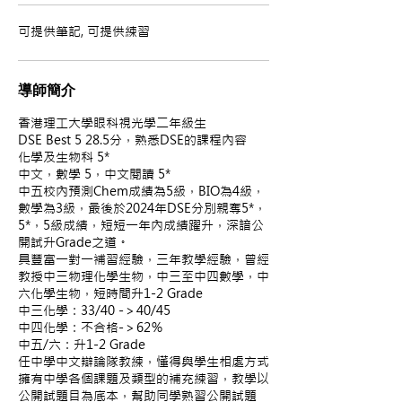
可提供筆記, 可提供練習
導師簡介
香港理工大學眼科視光學二年級生
DSE Best 5 28.5分，熟悉DSE的課程內容
化學及生物科 5*
中文，數學 5，中文閱讀 5*
中五校內預測Chem成績為5級，BIO為4級，
數學為3級，最後於2024年DSE分別親奪5*，
5*，5級成績，短短一年內成績躍升，深諳公
開試升Grade之道。
具豐富一對一補習經驗，三年教學經驗，曾經
教授中三物理化學生物，中三至中四數學，中
六化學生物，短時間升1-2 Grade
中三化學：33/40 -＞40/45
中四化學：不合格-＞62％
中五/六：升1-2 Grade
任中學中文辯論隊教練，懂得與學生相處方式
擁有中學各個課題及類型的補充練習，教學以
公開試題目為底本，幫助同學熟習公開試題