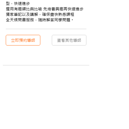
型，快速進步
擅用有趣類比與比喻 先培養興趣再快速進步
獨家筆記以及講解，確保盡快熟悉課程
全天候問書服務，隨時解答同學問題。
立即預約導師
查看其他導師
​關於
資訊
​關於Upskyler
學習專欄
加入我們
聯絡我們