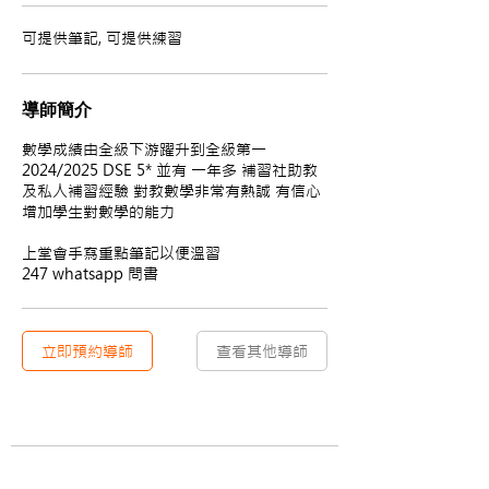
可提供筆記, 可提供練習
導師簡介
數學成績由全級下游躍升到全級第一
2024/2025 DSE 5* 並有 一年多 補習社助教
及私人補習經驗 對教數學非常有熱誠 有信心
增加學生對數學的能力
上堂會手寫重點筆記以便溫習
247 whatsapp 問書
立即預約導師
查看其他導師