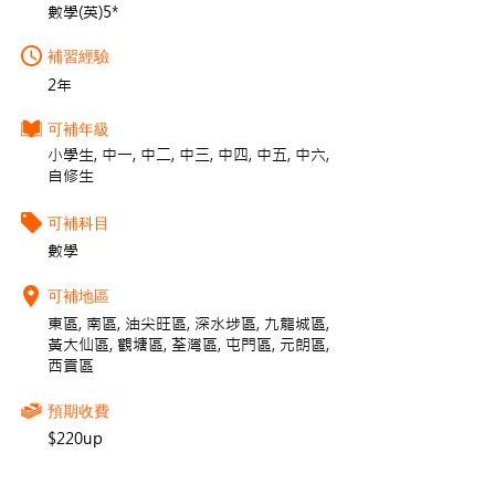
數學(英)5*
補習經驗
2年
可補年級
小學生, 中一, 中二, 中三, 中四, 中五, 中六,
自修生
可補科目
數學
可補地區
東區, 南區, 油尖旺區, 深水埗區, 九龍城區,
黃大仙區, 觀塘區, 荃灣區, 屯門區, 元朗區,
西貢區
預期收費
$220up