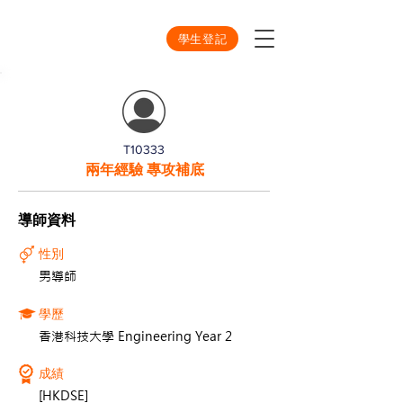
學生登記
T10333
兩年經驗 專攻補底
導師資料
性別
男導師
學歷
香港科技大學 Engineering Year 2
成績
[HKDSE]