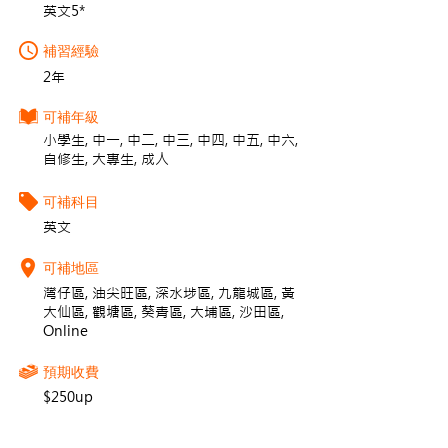
英文5*
補習經驗
2年
可補年級
小學生, 中一, 中二, 中三, 中四, 中五, 中六,
自修生, 大專生, 成人
可補科目
英文
可補地區
灣仔區, 油尖旺區, 深水埗區, 九龍城區, 黃
大仙區, 觀塘區, 葵青區, 大埔區, 沙田區,
Online
預期收費
$250up