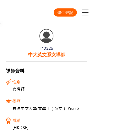
學生登記
T10325
中大英文系女導師
導師資料
性別
女導師
學歷
香港中文大學 文學士（英文） Year 3
成績
[HKDSE]