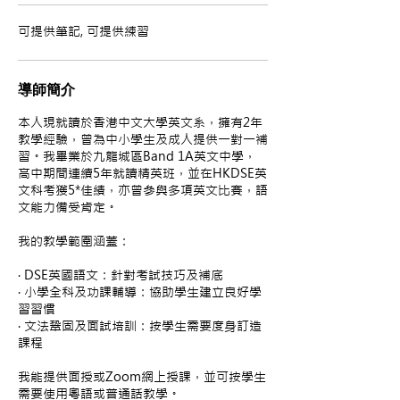
可提供筆記, 可提供練習
導師簡介
本人現就讀於香港中文大學英文系，擁有2年
教學經驗，曾為中小學生及成人提供一對一補
習。我畢業於九龍城區Band 1A英文中學，
高中期間連續5年就讀精英班，並在HKDSE英
文科考獲5*佳績，亦曾參與多項英文比賽，語
文能力備受肯定。
我的教學範圍涵蓋：
· DSE英國語文：針對考試技巧及補底
· 小學全科及功課輔導：協助學生建立良好學
習習慣
· 文法鞏固及面試培訓：按學生需要度身訂造
課程
我能提供面授或Zoom網上授課，並可按學生
需要使用粵語或普通話教學。