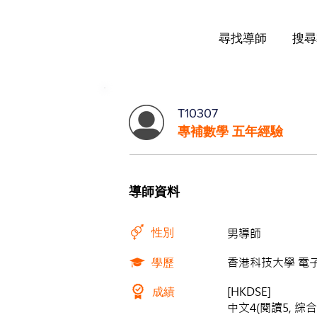
尋找導師
搜尋
T10307
專補數學 五年經驗
導師資料
性別
男導師
學歷
香港科技大學 電
成績
[HKDSE]
中文4(閱讀5, 綜合5