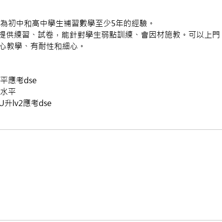
，有為初中和高中學生補習數學至少5年的經驗。
課、可提供練習、試卷，能針對學生弱點訓練、會因材施教。可以上
用心教學、有耐性和細心。
平應考dse
4水平
lv2應考dse