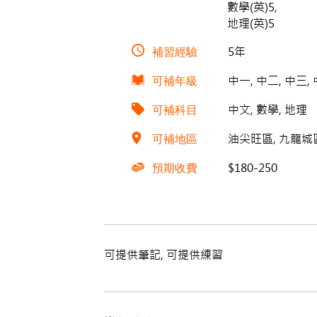
數學(英)5,
地理(英)5
補習經驗
5年
可補年級
中一, 中二, 中三,
可補科目
中文, 數學, 地理
可補地區
油尖旺區, 九龍城區,
預期收費
$180-250
可提供筆記, 可提供練習