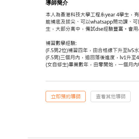
導師簡介
本人為香港科技大學工程系year 4學生
能補底及拔尖、可以whatsapp問功
生，大部分高中，備試dse經驗豐富。會
補習數學經驗:
(F.5男2位)補習四年，由合格線下升至lv5水
(F.5男)三個月內，追回落後進度，lv1升至
(女自修生)畢業數年，由零開始，一個月內U升
立即預約導師
查看其他導師