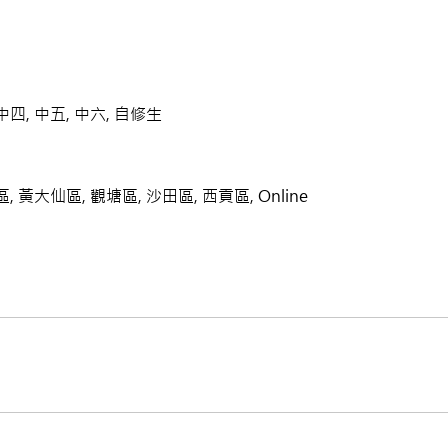
 中四, 中五, 中六, 自修生
 黃大仙區, 觀塘區, 沙田區, 西貢區, Online