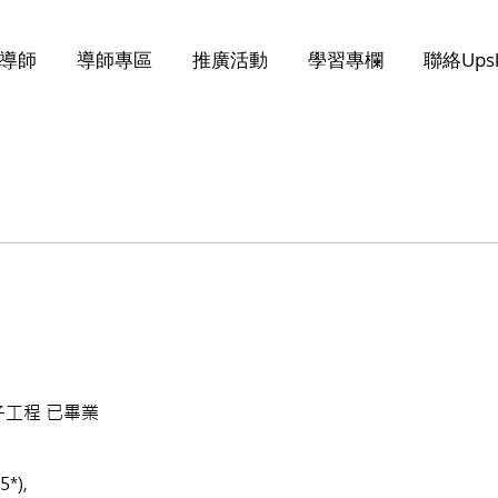
導師
導師專區
推廣活動
學習專欄
聯絡Upsk
子工程 已畢業
*),