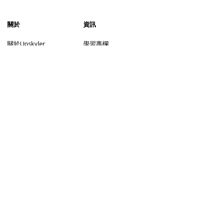
​關於
資訊
​關於Upskyler
學習專欄
加入我們
聯絡我們
服務
社交媒體
上門補習
視像補習
尋找導師流程
成為導師
尋找學生流程