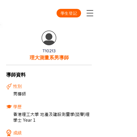
學生登記
T10213
理大測量系男導師
導師資料
性別
男導師
學歷
香港理工大學 地產及建設測量學(榮譽)理
學士 Year 1
成績