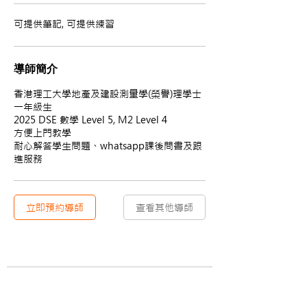
可提供筆記, 可提供練習
導師簡介
香港理工大學地產及建設測量學(榮譽)理學士
一年級生
2025 DSE 數學 Level 5, M2 Level 4
方便上門教學
耐心解答學生問題、whatsapp課後問書及跟
進服務
立即預約導師
查看其他導師