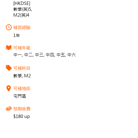
[HKDSE]
數學(英)5,
M2(英)4
補習經驗
1年
可補年級
中一, 中二, 中三, 中四, 中五, 中六
可補科目
數學, M2
可補地區
屯門區
預期收費
$180 up