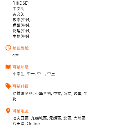
[HKDSE]
中文4,
英文3,
數學(中)4,
通識(中)4,
物理(中)4,
生物(中)4
補習經驗
4年
可補年級
小學生, 中一, 中二, 中三
可補科目
幼稚園全科, 小學全科, 中文, 英文, 數學, 生
物
可補地區
油尖旺區, 九龍城區, 元朗區, 北區, 大埔區,
沙田區, Online