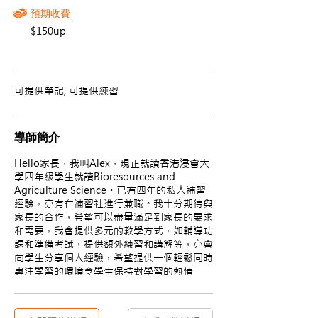
預期收費
$150up
可提供筆記, 可提供練習
導師簡介
Hello家長，我叫Alex，現正就讀香港浸會大
學四年級學生就讀Bioresources and
Agriculture Science。已有四年的私人補習
經驗，亦有在補習社進行兼職。我十分期待與
家長的合作，希望可以盡量滿足到家長的要求
和需要，我會提供多元的教學方式，如輔導功
課和準備考試，提供額外練習和講解等，亦會
向學生分享個人經驗，希望提供一個輕鬆同時
專注學習的環境令學生保持對學習的熱情