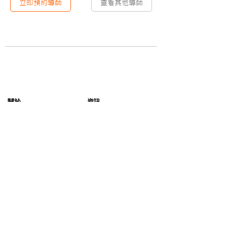
立即預約導師
查看其他導師
​關於
資訊
​關於Upskyler
學習專欄
加入我們
聯絡我們
服務
社交媒體
上門補習
視像補習