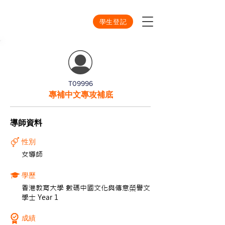
學生登記
T09996
專補中文專攻補底
導師資料
性別
女導師
學歷
香港教育大學 數碼中國文化與傳意榮譽文
學士 Year 1
成績