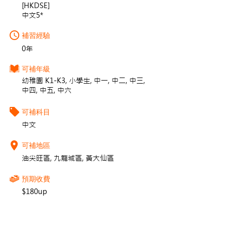
[HKDSE]
中文5*
補習經驗
0年
可補年級
幼稚園 K1-K3, 小學生, 中一, 中二, 中三,
中四, 中五, 中六
可補科目
中文
可補地區
油尖旺區, 九龍城區, 黃大仙區
預期收費
$180up