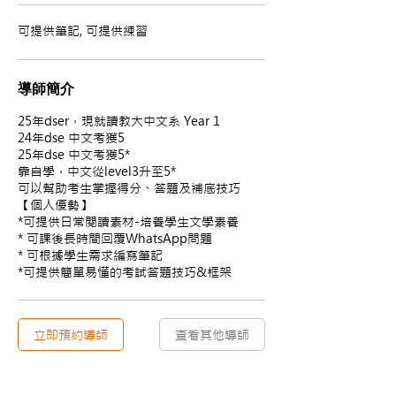
可提供筆記, 可提供練習
導師簡介
25年dser，現就讀教大中文系 Year 1
24年dse 中文考獲5
25年dse 中文考獲5*
靠自學，中文從level3升至5*
可以幫助考生掌握得分、答題及補底技巧
【個人優勢】
*可提供日常閱讀素材-培養學生文學素養
* 可課後長時間回覆WhatsApp問題
* 可根據學生需求編寫筆記
*可提供簡單易懂的考試答題技巧&框架
立即預約導師
查看其他導師