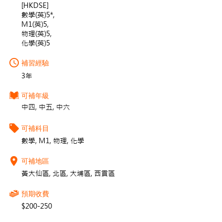
[HKDSE]
數學(英)5*,
M1(英)5,
物理(英)5,
化學(英)5
補習經驗
3年
可補年級
中四, 中五, 中六
可補科目
數學, M1, 物理, 化學
可補地區
黃大仙區, 北區, 大埔區, 西貢區
預期收費
$200-250