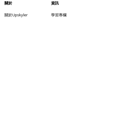
​關於
資訊
​關於Upskyler
學習專欄
加入我們
聯絡我們
服務
社交媒體
上門補習
視像補習
尋找導師流程
成為導師
尋找學生流程
幫助