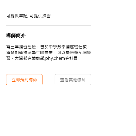
可提供筆記, 可提供練習
導師簡介
有三年補習經驗，曾於中學數學補底班任教，
清楚知道補底學生嘅需要，可以提供筆記同練
習，大學都有讀數學,phy,chem等科目
立即預約導師
查看其他導師