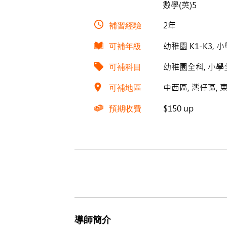
數學(英)5
補習經驗
2年
可補年級
幼稚園 K1-K3, 
可補科目
幼稚園全科, 小學全
可補地區
中西區, 灣仔區, 
預期收費
$150 up
導師簡介