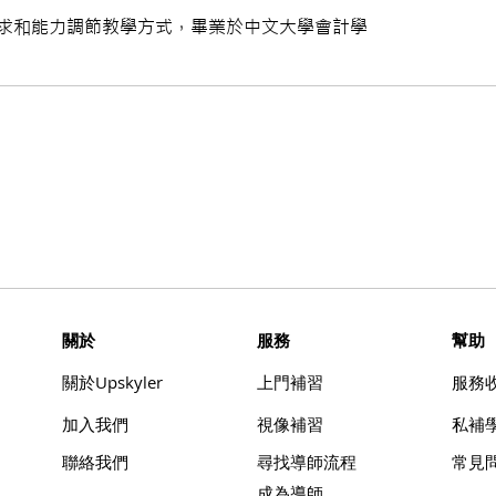
求和能力調節教學方式，畢業於中文大學會計學
​關於
服務
幫助
​關於Upskyler
上門補習
​服務
加入我們
視像補習
​私補
聯絡我們
尋找導師流程
常見
成為導師