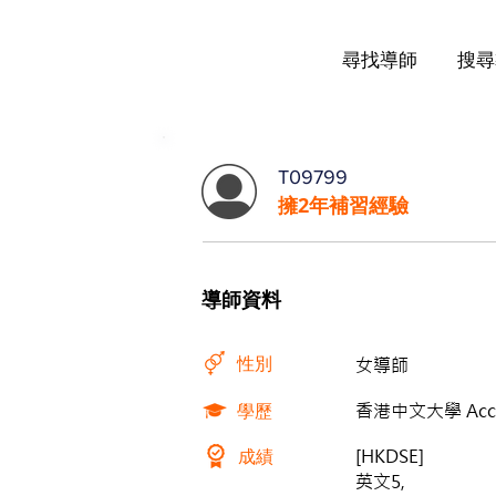
尋找導師
搜尋
T09799
擁2年補習經驗
導師資料
性別
女導師
學歷
香港中文大學 Acco
成績
[HKDSE]
英文5,