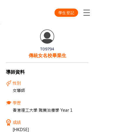
學生登記
T09794
傳統女名校畢業生
導師資料
性別
女導師
學歷
香港理工大學 職業治療學 Year 1
成績
[HKDSE]