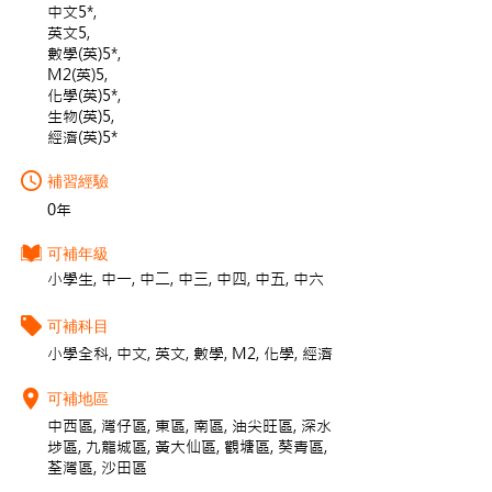
中文5*,
英文5,
數學(英)5*,
M2(英)5,
化學(英)5*,
生物(英)5,
經濟(英)5*
補習經驗
0年
可補年級
小學生, 中一, 中二, 中三, 中四, 中五, 中六
可補科目
小學全科, 中文, 英文, 數學, M2, 化學, 經濟
可補地區
中西區, 灣仔區, 東區, 南區, 油尖旺區, 深水
埗區, 九龍城區, 黃大仙區, 觀塘區, 葵青區,
荃灣區, 沙田區