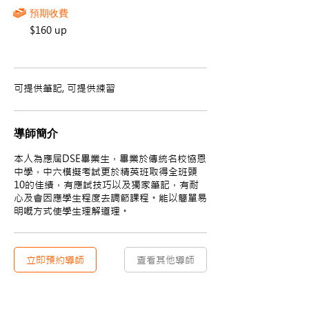
預期收費
$160 up
可提供筆記, 可提供練習
導師簡介
本人為應屆DSE畢業生，畢業於傳統名校協恩
中學，中六模擬考試更於精英班取得全班頭
10的佳績，有應試技巧以及獨家筆記，有耐
心及會因應學生程度去調節課程。能以簡單易
明嘅方式使學生理解道理。
立即預約導師
查看其他導師