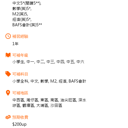
中文5*(閱讀5**),
數學(英)5*,
M2(英)5,
經濟(英)5*,
BAFS會計(英)5**
補習經驗
1年
可補年級
小學生, 中一, 中二, 中三, 中四, 中五, 中六
可補科目
小學全科, 中文, 數學, M2, 經濟, BAFS會計
可補地區
中西區, 灣仔區, 東區, 南區, 油尖旺區, 深水
埗區, 觀塘區, 大埔區, 沙田區
預期收費
$200up