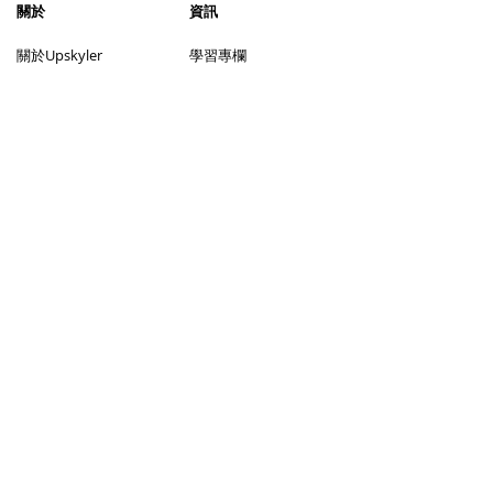
​關於
資訊
​關於Upskyler
學習專欄
加入我們
聯絡我們
服務
社交媒體
上門補習
視像補習
尋找導師流程
成為導師
尋找學生流程
幫助