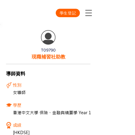
學生登記
T09790
現職補習社助教
導師資料
性別
女導師
學歷
香港中文大學 保險、金融與精算學 Year 1
成績
[HKDSE]