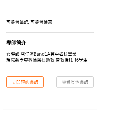
可提供筆記, 可提供練習
導師簡介
女導師 灣仔區Band1A英中名校畢業
現職數學專科補習社助教 曾教授f1-f6學生
立即預約導師
查看其他導師