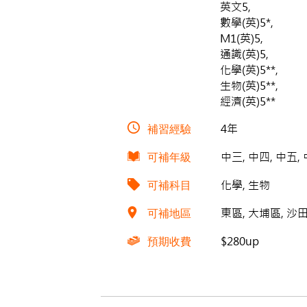
英文5,
數學(英)5*,
M1(英)5,
通識(英)5,
化學(英)5**,
生物(英)5**,
經濟(英)5**
補習經驗
4年
可補年級
中三, 中四, 中五,
可補科目
化學, 生物
可補地區
東區, 大埔區, 沙田區
預期收費
$280up