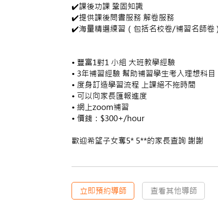
✔️課後功課 鞏固知識
✔️提供課後問書服務 解卷服務
✔️海量精選練習（包括名校卷/補習名師卷 
•⁠ ⁠豐富1對1 小組 大班教學經驗
•⁠ ⁠3年補習經驗 幫助補習學生考入理想科目
•⁠ ⁠度身訂造學習流程 上課絕不拖時間
•⁠ ⁠可以向家長匯報進度
•⁠ ⁠網上zoom補習
•⁠ ⁠價錢：$300+/hour
歡迎希望子女奪5* 5**的家長查詢 謝謝
立即預約導師
查看其他導師