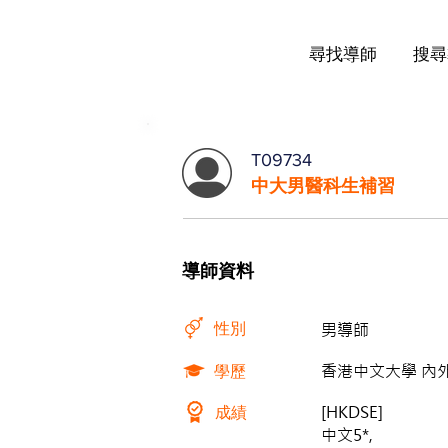
尋找導師
搜尋
T09734
中大男醫科生補習
導師資料
性別
男導師
學歷
香港中文大學 內外全
成績
[HKDSE]
中文5*,