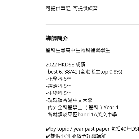
可提供筆記, 可提供練習
導師簡介
醫科生尋高中生物科補習學生
2022 HKDSE 成績
-best 6: 38/42 (全港考生top 0.8%)
-化學科 5**
-經濟科 5**
-生物科 5**
-現就讀香港中文大學
-內外全科醫學士 （醫科）Year 4
-曾就讀於東區band 1A英文中學
✔️by topic / year past paper 包括40年DS
✔️提供小測 並給予詳細講解