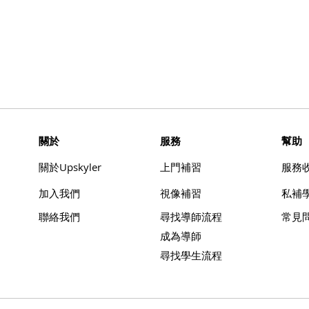
​關於
服務
幫助
​關於Upskyler
上門補習
​服務
加入我們
視像補習
​私補
聯絡我們
尋找導師流程
常見
成為導師
尋找學生流程