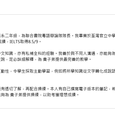
系二年級，為聯合書院粵語辯論隊隊長。我畢業於荃灣官立中學
績，IELTS取得8.5/9。
文知識，亦有私補全科的經驗。我善於與不同人溝通，亦能夠為
詢，定必詳細解釋，為 貴子弟提供最完善的教學。
互動性，令學生採取主動學習，例如將所學知識從文字轉化成說
有透切了解，再配合操練。本人有自己撰寫電子版本的筆記，希
夠為 貴子弟提供操練，以助考獲理想成績。