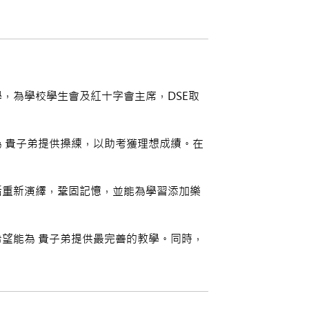
，為學校學生會及紅十字會主席，DSE取
 貴子弟提供操練，以助考獲理想成績。在
話重新演繹，鞏固記憶，並能為學習添加樂
望能為 貴子弟提供最完善的教學。同時，