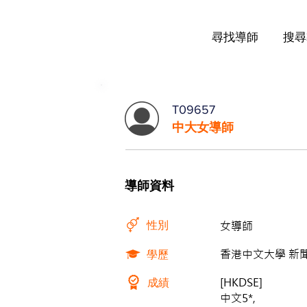
尋找導師
搜尋
T09657
中大女導師
導師資料
性別
女導師
學歷
香港中文大學 新聞與
成績
[HKDSE]
中文5*,