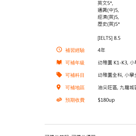
英文5*,
通識(中)5,
經濟(英)5,
歷史(英)5*
[IELTS] 8.5
補習經驗
4年
可補年級
幼稚園 K1-K3, 小
可補科目
幼稚園全科, 小學全
可補地區
油尖旺區, 九龍城區
預期收費
$180up