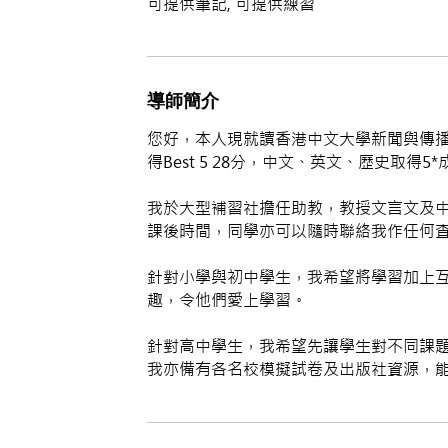
可提供筆記, 可提供練習
導師簡介
您好，本人現就讀香港中文大學新聞與傳播
得Best 5 28分，中文、英文、歷史取得5*成
我於大型補習社擔任助教，教授文言文及中
課後時間，同學亦可以隨時聯絡我作任何査
針對小學與初中學生，我希望將學習加上
趣，令他們愛上學習。
針對高中學生，我希望先讓學生對不同課題
我亦備有各名校模擬試卷及出版社資源，能