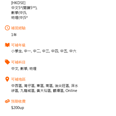
[HKDSE]
中文5*(閱讀5**),
數學(中)5,
物理(中)5*
補習經驗
1年
可補年級
小學生, 中一, 中二, 中三, 中四, 中五, 中六
可補科目
中文, 數學, 物理
可補地區
中西區, 灣仔區, 東區, 南區, 油尖旺區, 深水
埗區, 九龍城區, 黃大仙區, 觀塘區, Online
預期收費
$200up