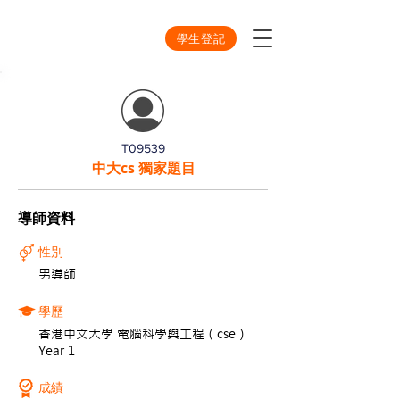
學生登記
T09539
中大cs 獨家題目
導師資料
性別
男導師
學歷
香港中文大學 電腦科學與工程（cse）
Year 1
成績