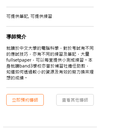
可提供筆記, 可提供練習
導師簡介
就讀於中文大學的電腦科學，對於考試有不同
的應試技巧，亦有不同的練習及筆記，大量
fullsetpaper，可以每堂提供小測或練習。本
身就讀band3學校亦曾於補習社擔任助教，
知道如何透過較小的資源及有效的努力換來理
想的成績。
立即預約導師
查看其他導師