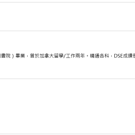
院）畢業，曾於加拿大留學/工作兩年。精通各科，DSE成績優異