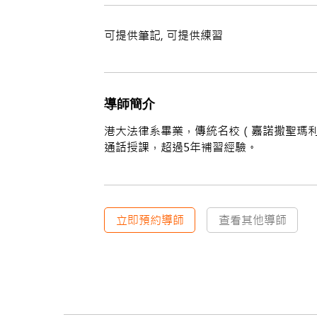
可提供筆記, 可提供練習
導師簡介
港大法律系畢業，傳統名校（嘉諾撒聖瑪利書
通話授課，超過5年補習經驗。
立即預約導師
查看其他導師