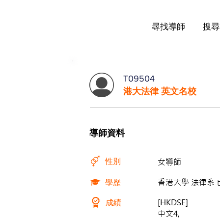
尋找導師
搜尋
T09504
港大法律 英文名校
導師資料
性別
女導師
學歷
香港大學 法律系 
成績
[HKDSE]
中文4,