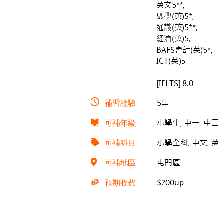
英文5**,
數學(英)5*,
通識(英)5**,
經濟(英)5,
BAFS會計(英)5*,
ICT(英)5
[IELTS] 8.0
補習經驗
5年
可補年級
小學生, 中一, 中二
可補科目
小學全科, 中文, 
可補地區
屯門區
預期收費
$200up