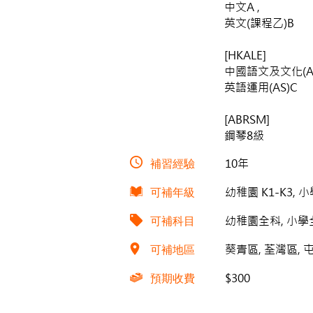
中文A ,
英文(課程乙)B
[HKALE]
中國語文及文化(AS
英語運用(AS)C
[ABRSM]
鋼琴8級
補習經驗
10年
可補年級
幼稚園 K1-K3, 小
可補科目
幼稚園全科, 小學全
可補地區
葵青區, 荃灣區, 
預期收費
$300