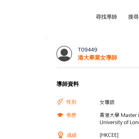
尋找導師
搜尋
T09449
港大畢業女導師
導師資料
性別
女導師
學歷
香港大學 Master i
University of L
成績
[HKCEE]