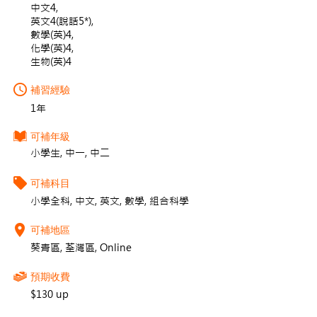
中文4,
英文4(說話5*),
數學(英)4,
化學(英)4,
生物(英)4
補習經驗
1年
可補年級
小學生, 中一, 中二
可補科目
小學全科, 中文, 英文, 數學, 組合科學
可補地區
葵青區, 荃灣區, Online
預期收費
$130 up