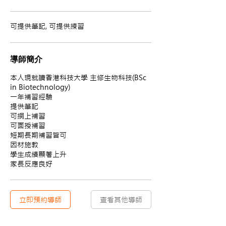
可提供筆記, 可提供練習
導師簡介
本人現就讀香港科技大學 主修生物科技(BSc
in Biotechnology)
一年補習經驗
提供筆記
可網上補習
可面授補習
短期長期補習皆可
因材施教
學生成績顯著上升
家長反應良好
立即預約導師
查看其他導師