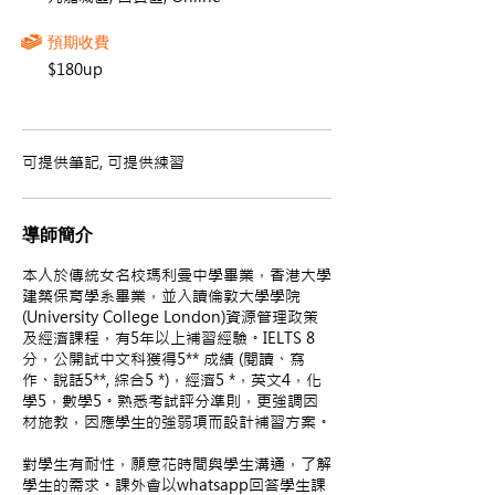
預期收費
$180up
可提供筆記, 可提供練習
導師簡介
本人於傳統女名校瑪利曼中學畢業，香港大學
建築保育學系畢業，並入讀倫敦大學學院
(University College London)資源管理政策
及經濟課程，有5年以上補習經驗。IELTS 8
分，公開試中文科獲得5** 成績 (閱讀、寫
作、說話5**, 綜合5 *)，經濟5 *，英文4，化
學5，數學5。熟悉考試評分準則，更強調因
材施教，因應學生的強弱項而設計補習方案。
對學生有耐性，願意花時間與學生溝通，了解
學生的需求。課外會以whatsapp回答學生課