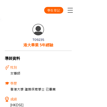
學生登記
T09235
港大畢業 5年經驗
導師資料
性別
女導師
學歷
香港大學 建築保育學士 已畢業
成績
[HKDSE]