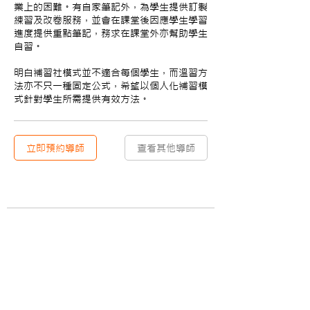
業上的困難。有自家筆記外，為學生提供訂製
練習及改卷服務，並會在課堂後因應學生學習
進度提供重點筆記，務求在課堂外亦幫助學生
自習。
明白補習社模式並不適合每個學生，而溫習方
法亦不只一種固定公式，希望以個人化補習模
式針對學生所需提供有效方法。
立即預約導師
查看其他導師
​關於
資訊