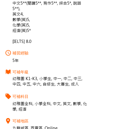
中文5**(閱讀5**, 寫作5**, 綜合5*, 說話
5**),
英文4,
數學(英)5,
化學(英)5,
經濟(英)5*
[IELTS] 8.0
補習經驗
5年
可補年級
幼稚園 K1-K3, 小學生, 中一, 中二, 中三,
中四, 中五, 中六, 自修生, 大專生, 成人
可補科目
幼稚園全科, 小學全科, 中文, 英文, 數學, 化
學, 經濟
可補地區
九龍城區, 西貢區, Online