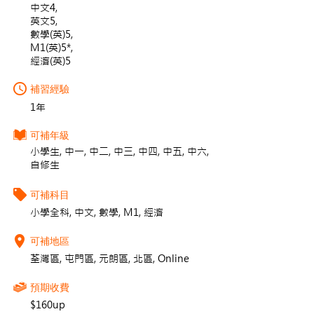
中文4,
英文5,
數學(英)5,
M1(英)5*,
經濟(英)5
補習經驗
1年
可補年級
小學生, 中一, 中二, 中三, 中四, 中五, 中六,
自修生
可補科目
小學全科, 中文, 數學, M1, 經濟
可補地區
荃灣區, 屯門區, 元朗區, 北區, Online
預期收費
$160up