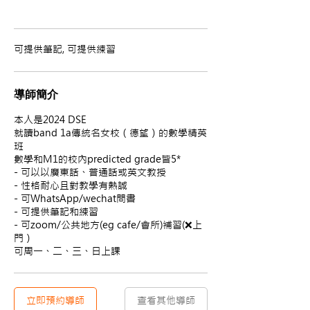
可提供筆記, 可提供練習
導師簡介
本人是2024 DSE
就讀band 1a傳統名女校（德望）的數學精英
班
數學和M1的校內predicted grade皆5*
- 可以以廣東話、普通話或英文教授
- 性格耐心且對教學有熱誠
- 可WhatsApp/wechat問書
- 可提供筆記和練習
- 可zoom/公共地方(eg cafe/會所)補習(❌上
門）
可周一、二、三、日上課
立即預約導師
查看其他導師