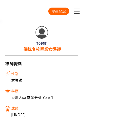
學生登記
T09191
傳統名校畢業女導師
導師資料
性別
女導師
學歷
香港大學 商業分析 Year 1
成績
[HKDSE]