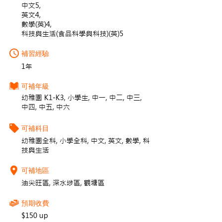
中文5,
英文4,
數學(英)4,
科技與生活(食品科學與科技)(英)5
補習經驗
1年
可補年級
幼稚園 K1-K3, 小學生, 中一, 中二, 中三,
中四, 中五, 中六
可補科目
幼稚園全科, 小學全科, 中文, 英文, 數學, 科
技與生活
可補地區
油尖旺區, 深水埗區, 觀塘區
預期收費
$150 up