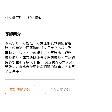
可提供筆記, 可提供練習
導師簡介
本人守時、有耐性、有責任感及相關補習經
驗。曾就讀中西區Band1女子英文名校，聖
嘉勒女書院。初中成績平平，其後找到竅門，
成績躍升，在文憑試亦考獲理想成績，望幫助
更多學生加深語文根基。 現就讀香港大學文
學院，未來或會從事教育相關的職業，望家長
予以信任。
立即預約導師
查看其他導師