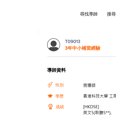
尋找導師
搜尋
T09013
3年中小補習經驗
導師資料
性別
男導師
學歷
香港科技大學 工商
成績
[HKDSE]
英文5(聆聽5**),