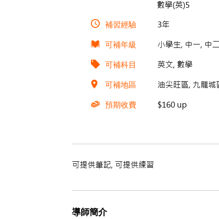
數學(英)5
補習經驗
3年
可補年級
小學生, 中一, 中二
可補科目
英文, 數學
可補地區
油尖旺區, 九龍城區,
預期收費
$160 up
可提供筆記, 可提供練習
導師簡介