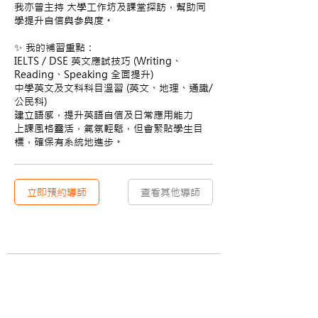
我亦曾主持 大學工作坊及課堂探訪，幫助同
學提升自信與參與度。
✨ 我的補習重點：
IELTS / DSE 英文應試技巧 (Writing、
Reading、Speaking 全面提升)
中學英文及文科科目溫習 (英文、地理、通識/
公民科)
建立語感，提升英語自信及日常應用能力
上課風格靈活，氣氛輕鬆，但會緊貼學生目
標，確保有系統地進步。
立即預約導師
查看其他導師