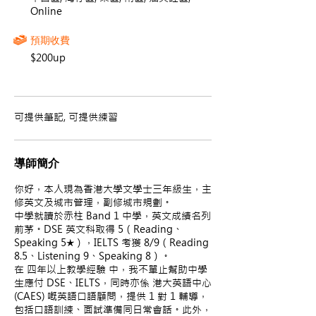
Online
預期收費
$200up
可提供筆記, 可提供練習
導師簡介
你好，本人現為香港大學文學士三年級生，主
修英文及城市管理，副修城市規劃。
中學就讀於赤柱 Band 1 中學，英文成績名列
前茅。DSE 英文科取得 5（Reading、
Speaking 5★），IELTS 考獲 8/9（Reading
8.5、Listening 9、Speaking 8）。
在 四年以上教學經驗 中，我不單止幫助中學
生應付 DSE、IELTS，同時亦係 港大英語中心
(CAES) 嘅英語口語顧問，提供 1 對 1 輔導，
包括口語訓練、面試準備同日常會話。此外，