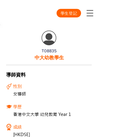
學生登記
T08835
中大幼教學生
導師資料
性別
女導師
學歷
香港中文大學 幼兒教育 Year 1
成績
[HKDSE]