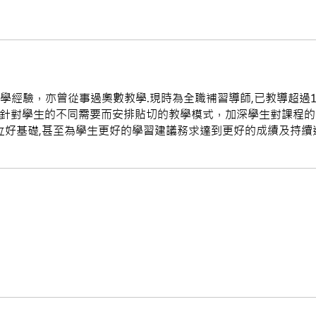
學經驗，亦曾從事過奧數教學.現時為全職補習導師,已教導超過10
性，針對學生的不同需要而安排貼切的教學模式，加深學生對課程
立好基礎,甚至為學生更好的學習建議務求達到更好的成績及持續