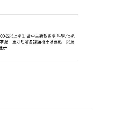
0名以上學生,當中主要教數學,科學,化學,
的掌握，更好理解各課題概念及要點，以及
進步