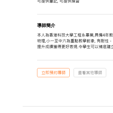
可提供筆記, 可提供練習
導師簡介
本人為香港科技大學工程系畢業,具備4年教
物理,小一至中六為重點教學對象, 有耐
提升成績獲得更好表現.令學生可以補底建
立即預約導師
查看其他導師