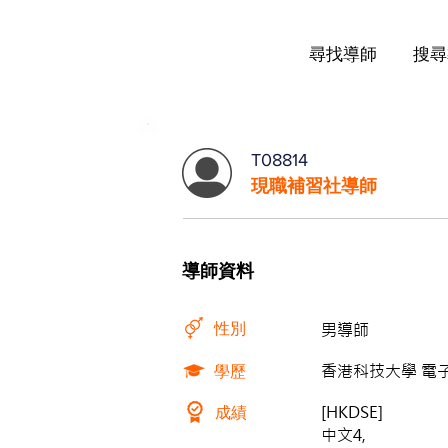
尋找導師
搜尋
T08814
現職補習社導師
導師資料
性別
男導師
學歷
香港科技大學 電
成績
[HKDSE]
中文4,