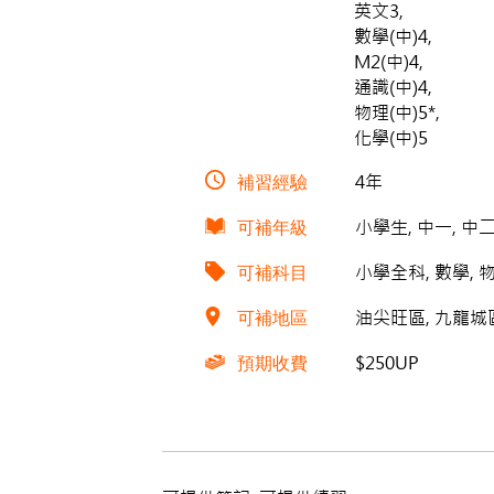
英文3,
數學(中)4,
M2(中)4,
通識(中)4,
物理(中)5*,
化學(中)5
補習經驗
4年
可補年級
小學生, 中一, 中二
可補科目
小學全科, 數學, 
可補地區
油尖旺區, 九龍城區,
預期收費
$250UP