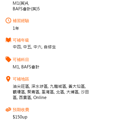
M1(英)4,
BAFS會計(英)5
補習經驗
1年
可補年級
中四, 中五, 中六, 自修生
可補科目
M1, BAFS會計
可補地區
油尖旺區, 深水埗區, 九龍城區, 黃大仙區,
觀塘區, 葵青區, 荃灣區, 北區, 大埔區, 沙田
區, 西貢區, Online
預期收費
$150up