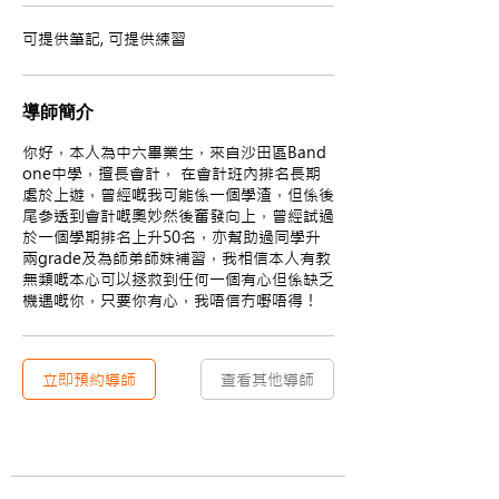
可提供筆記, 可提供練習
導師簡介
你好，本人為中六畢業生，來自沙田區Band
one中學，擅長會計， 在會計班內排名長期
處於上遊，曾經嘅我可能係一個學渣，但係後
尾參透到會計嘅奧妙然後奮發向上，曾經試過
於一個學期排名上升50名，亦幫助過同學升
兩grade及為師弟師妹補習，我相信本人有教
無類嘅本心可以拯救到任何一個有心但係缺乏
機遇嘅你，只要你有心，我唔信冇嘢唔得！
立即預約導師
查看其他導師