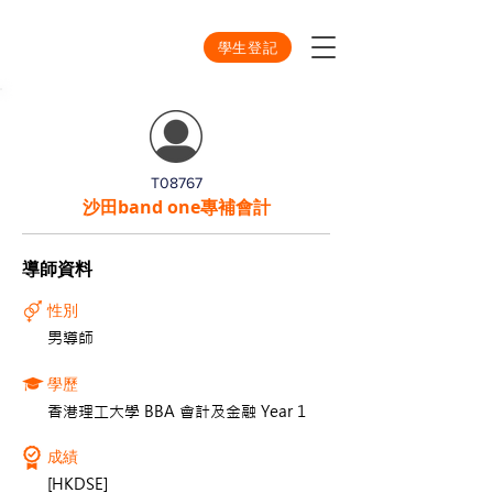
學生登記
T08767
沙田band one專補會計
導師資料
性別
男導師
學歷
香港理工大學 BBA 會計及金融 Year 1
成績
[HKDSE]