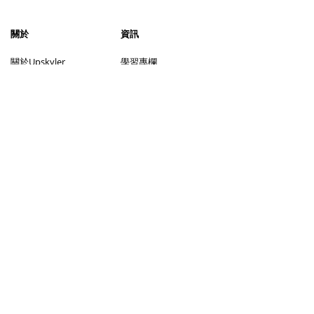
​關於
資訊
​關於Upskyler
學習專欄
加入我們
聯絡我們
服務
社交媒體
上門補習
視像補習
尋找導師流程
成為導師
尋找學生流程