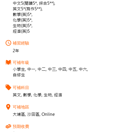
中文5(閱讀5*, 綜合5**),
英文5*(寫作5**),
數學(英)5*,
化學(英)5*,
生物(英)5*,
經濟(英)5
補習經驗
2年
可補年級
小學生, 中一, 中二, 中三, 中四, 中五, 中六,
自修生
可補科目
英文, 數學, 化學, 生物, 經濟
可補地區
大埔區, 沙田區, Online
預期收費