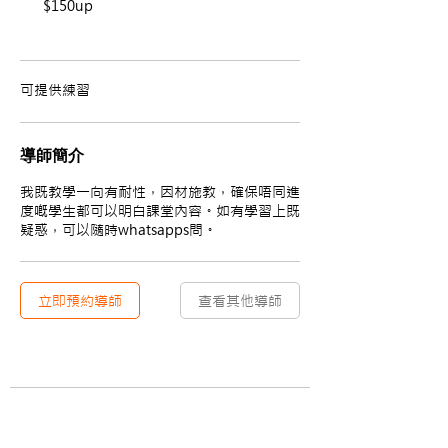
$150up
可提供練習
導師簡介
我既教學一向有耐性，因材施教，確保唔同進
度嘅學生都可以明白課堂內容。如有學習上既
疑惑，可以隨時whatsapps問。
立即預約導師
查看其他導師