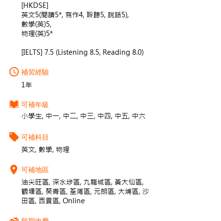
[HKDSE]
英文5(閱讀5*, 寫作4, 聆聽5, 說話5),
數學(英)5,
物理(英)5*
[IELTS] 7.5 (Listening 8.5, Reading 8.0)
補習經驗
1年
可補年級
小學生, 中一, 中二, 中三, 中四, 中五, 中六
可補科目
英文, 數學, 物理
可補地區
油尖旺區, 深水埗區, 九龍城區, 黃大仙區,
觀塘區, 葵青區, 荃灣區, 元朗區, 大埔區, 沙
田區, 西貢區, Online
預期收費