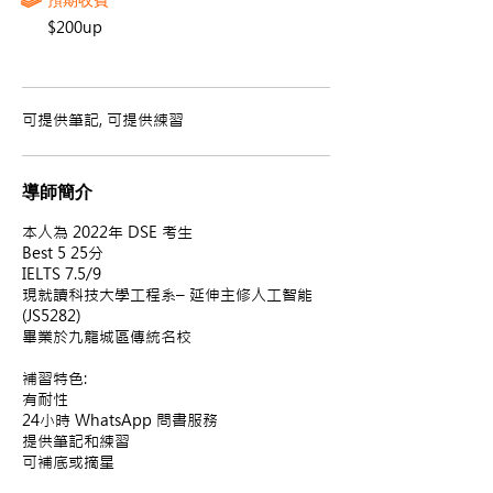
$200up
可提供筆記, 可提供練習
導師簡介
本人為 2022年 DSE 考生
Best 5 25分
IELTS 7.5/9
現就讀科技大學工程系– 延伸主修人工智能
(JS5282)
畢業於九龍城區傳統名校
補習特色:
有耐性
24小時 WhatsApp 問書服務
提供筆記和練習
可補底或摘星