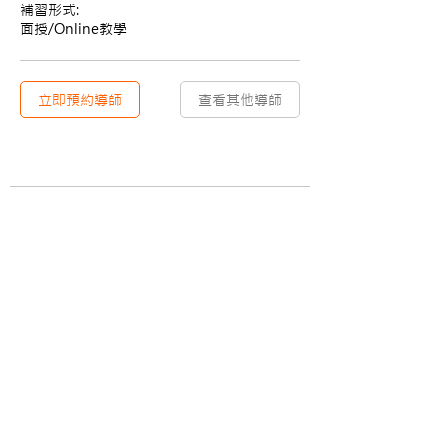
補習形式:
面授/Online教學
立即預約導師
查看其他導師
​關於
資訊
​關於Upskyler
學習專欄
加入我們
聯絡我們