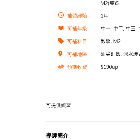
M2(英)5
補習經驗
1年
可補年級
中一, 中二, 中三,
可補科目
數學, M2
可補地區
油尖旺區, 深水埗區,
預期收費
$190up
可提供練習
導師簡介