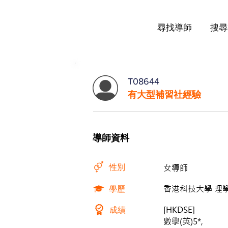
尋找導師
搜尋
T08644
有大型補習社經驗
導師資料
性別
女導師
學歷
香港科技大學 理學士
成績
[HKDSE]
數學(英)5*,