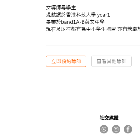
女導師尋學生
現就讀於香港科技大學 year1
畢業於band1A-B英文中學
現在及以往都有為中小學生補習 亦有兼職於
立即預約導師
查看其他導師
社交媒體