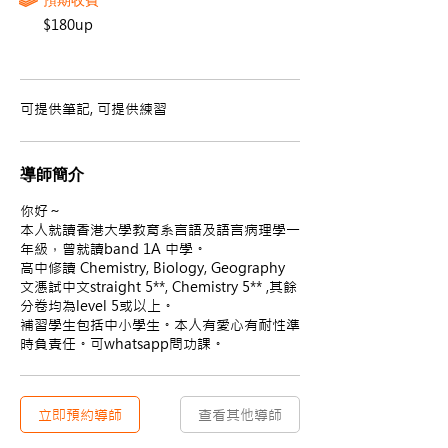
$180up
可提供筆記, 可提供練習
導師簡介
你好～
本人就讀香港大學教育系言語及語言病理學一
年級，曾就讀band 1A 中學。
高中修讀 Chemistry, Biology, Geography
文憑試中文straight 5**, Chemistry 5** ,其餘
分卷均為level 5或以上。
補習學生包括中小學生。本人有愛心有耐性準
時負責任。可whatsapp問功課。
立即預約導師
查看其他導師