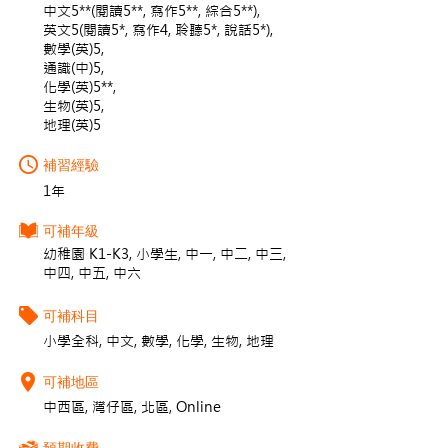
中文5**(閱讀5**, 寫作5**, 綜合5**),
英文5(閱讀5*, 寫作4, 聆聽5*, 說話5*),
數學(英)5,
通識(中)5,
化學(英)5**,
生物(英)5,
地理(英)5
補習經驗
1年
可補年級
幼稚園 K1-K3, 小學生, 中一, 中二, 中三,
中四, 中五, 中六
可補科目
小學全科, 中文, 數學, 化學, 生物, 地理
可補地區
中西區, 灣仔區, 北區, Online
預期收費