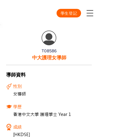
學生登記
T08586
中大護理女導師
導師資料
性別
女導師
學歷
香港中文大學 護理學士 Year 1
成績
[HKDSE]