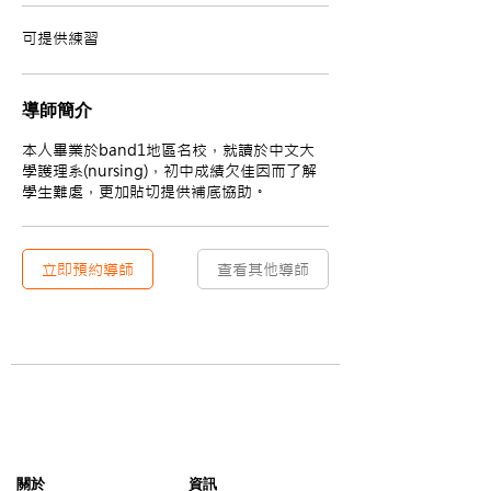
可提供練習
導師簡介
本人畢業於band1地區名校，就讀於中文大
學護理系(nursing)，初中成績欠佳因而了解
學生難處，更加貼切提供補底協助。
立即預約導師
查看其他導師
​關於
資訊