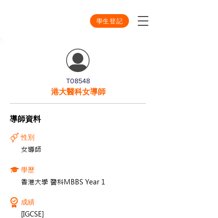
學生登記
T08548
港大醫科女導師
導師資料
性別
女導師
學歷
香港大學 醫科MBBS Year 1
成績
[IGCSE]