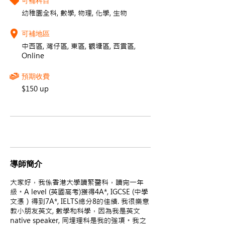
可補科目
幼稚園全科, 數學, 物理, 化學, 生物
可補地區
中西區, 灣仔區, 東區, 觀塘區, 西貢區,
Online
預期收費
$150 up
導師簡介
大家好，我係香港大學讀緊醫科，讀完一年
級。A level (英國高考)獲得4A*, IGCSE (中學
文憑）得到7A*, IELTS總分8的佳績. 我很樂意
教小朋友英文, 數學和科學，因為我是英文
native speaker, 同埋理科是我的強項。我之