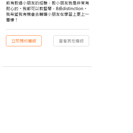
前有教過小朋友的經驗，教小朋友我是非常有
耐心的。我都可以教豎琴，8級distinction。
我希望我有機會去輔導小朋友在學習上更上一
層樓！
立即預約導師
查看其他導師
​關於
資訊
​關於Upskyler
學習專欄
加入我們
聯絡我們