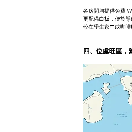
各房間均提供免費 W
更配備白板，便於導
較在學生家中或咖啡
四、位處旺區，