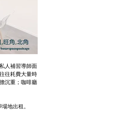
私人補習導師面
往往耗費大量時
擔沉重；咖啡廳
教學場地出租。