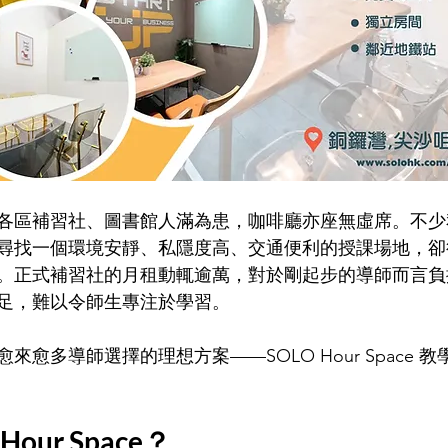
各區補習社、圖書館人滿為患，咖啡廳亦座無虛席。不少
尋找一個環境安靜、私隱度高、交通便利的授課場地，卻
。正式補習社的月租動輒逾萬，對於剛起步的導師而言負
足，難以令師生專注於學習。
來愈多導師選擇的理想方案——SOLO Hour Space 
Hour Space？