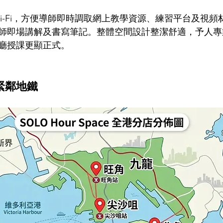
i-Fi，方便導師即時調取網上教學資源、練習平台及視頻
師即場講解及書寫筆記。整體空間設計整潔舒適，予人專
廳授課更顯正式。
緊鄰地鐵