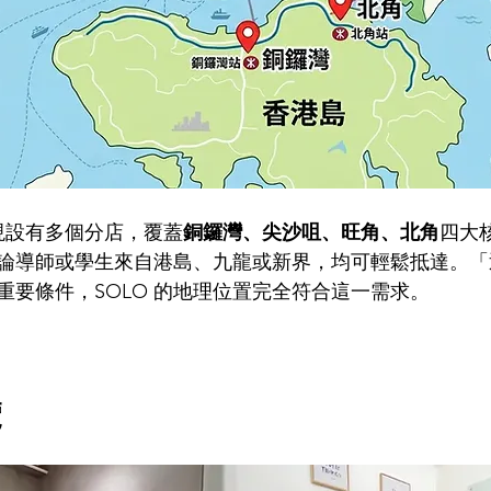
ace 現設有多個分店，覆蓋
銅鑼灣、尖沙咀、旺角、北角
四大
論導師或學生來自港島、九龍或新界，均可輕鬆抵達。「
重要條件，SOLO 的地理位置完全符合這一需求。
覽