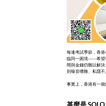
每逢考試季節，香港
臨同一困境——希望
間與金錢仍難以解決
則噪音嘈雜、私隱不
事實上，香港有一個愈
甚麼是 SOLO 