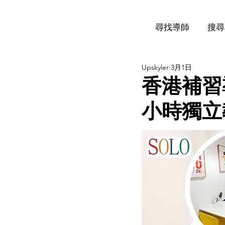
尋找導師
搜尋
Upskyler
3月1日
香港補習導
小時獨立