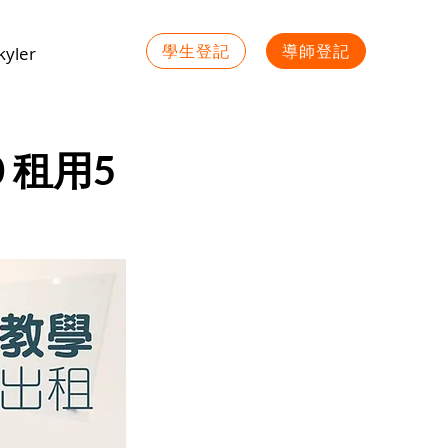
學生登記
導師登記
yler
 租用5