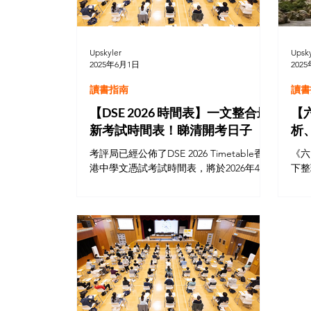
Upskyler
Upsky
2025年6月1日
202
讀書指南
讀書
【DSE 2026 時間表】一文整合最
【
新考試時間表！睇清開考日子
析
中
考評局已經公佈了DSE 2026 Timetable香
《六
讀
港中學文憑試考試時間表，將於2026年4月
下整
8日開考，而主科將會在2026年4月9日開
文語
考，中國語文科（卷一及卷二）成為首科
析、
開考的必修科。暫定2026放榜日於2026年7
目等
月15日。
藉記
相互
權者