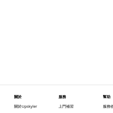
​關於
服務
幫助
​關於Upskyler
上門補習
​服務