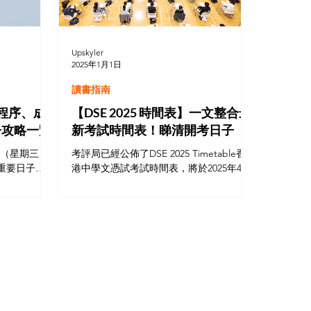
Upskyler
2025年1月1日
讀書指南
榜程序、成
【DSE 2025 時間表】一文整合最
子攻略一覽
新考試時間表！睇清開考日子
6日（星期三）
考評局已經公佈了DSE 2025 Timetable香
重要日子？
港中學文憑試考試時間表，將於2025年4月
重要資訊，
1日開考，而主科將會在2025年4月2日開
pas選擇、
考，中國語文科（卷一及卷二）成為首科
助各考生好好
開考的必修科。暫定2025放榜日於2025年7
月16日。