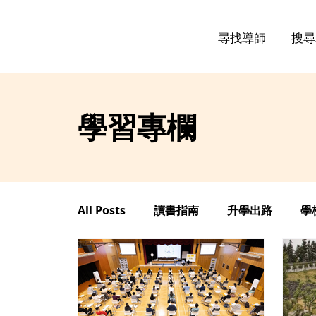
尋找導師
搜尋
學習專欄
All Posts
讀書指南
升學出路
學