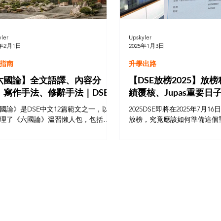
ler
Upskyler
5年2月1日
2025年1月3日
指南
升學出路
六國論】全文語譯、內容分
【DSE放榜2025】放
、寫作手法、修辭手法｜DSE
績覆核、Jupas重要日
文12篇範文｜文言指定篇章精
國論》是DSE中文12篇範文之一，以
2025DSE即將在2025年7月1
理了《六國論》溫習懶人包，包括全
放榜，究竟應該如何準備這個
譯、注釋、段旨、內容分析、結構分
放榜全攻略一文為你整理所有
論證手法、修辭手法、六國論DSE題
包括放榜流程如何、怎樣修改Ju
，助你溫書！《六國論》是作者蘇洵
如何申請Appeal成績等等，
述六國滅亡的歷史，使之與北宋情況
迎接這重要日子。
契合，達借古諷今目的，提醒北宋當
應有的治國之道，避