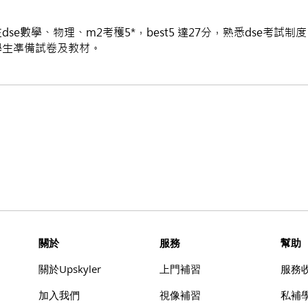
e數學、物理、m2考穫5*，best5 達27分，熟悉dse考
學生凖備試卷及教材。
​關於
服務
幫助
​關於Upskyler
上門補習
​服務
加入我們
視像補習
​私補