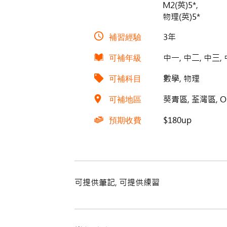
M2(英)5*,
物理(英)5*
補習經驗
3年
可補年級
中一, 中二, 中三,
可補科目
數學, 物理
可補地區
葵青區, 荃灣區, On
預期收費
$180up
可提供筆記, 可提供練習