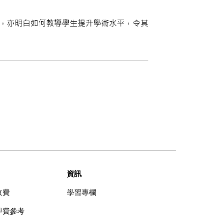
試制度，亦明白如何教導學生提升學術水平，令其
資訊
收費
學習專欄
學費參考