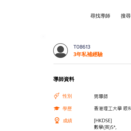
尋找導師
搜尋
T08613
3年私補經驗
導師資料
性別
男導師
學歷
香港理工大學 眼科視
成績
[HKDSE]
數學(英)5*,